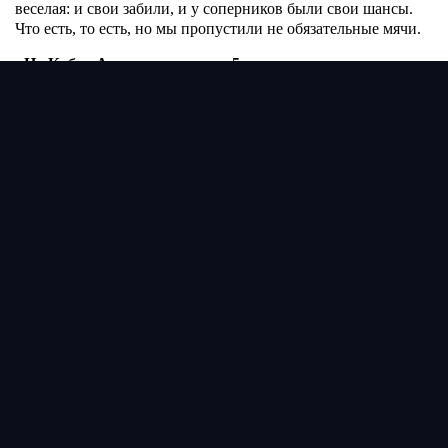
веселая: и свои забили, и у соперников были свои шансы.
Что есть, то есть, но мы пропустили не обязательные мячи.
- На Кубке Азии мы играли в 5 защитников, а сегодня в
4. Это было сделано под соперника или кадровые
потери?
- Ну это и кадровые потери и под соперника тоже. Сегодня
не было никакого смысла играть в 3 центральных
защитника и перекрывать всю ширину поля. Мы знали как
играет соперник, то есть он флангами не атаковал, но много
продольных передач. По этому мы решили сыграть в два
центральных защитника и насытить середину поля. А так,
мы применяем и ту и другую тактику. Сегодня мы выбрали
эту тактику и она была оправдана.
- Как оцениваете молодых игроков Гулжигита
Алыкулова и Александра Мищенко, которые сегодня
дебютировали?
- Сборная — это не клуб, здесь нет молодых или старых,
здесь лучшие игроки страны. Дебютировавшие игроки
сегодня справились с поставленной задачей.