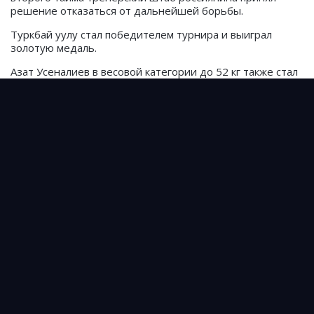
решение отказаться от дальнейшей борьбы.
Туркбай уулу стал победителем турнира и выиграл
золотую медаль.
Азат Усеналиев в весовой категории до 52 кг также стал
победителем турнира, а Омурбек Малабеков (до 60 кг) и
Темирлан Осмонов (до 64 кг) завоевали серебряные
медали.
Источник: prosports.kg
0
Пушка страшная
Подписывайтесь на cпортивные новости
Казахстана и мира
instagram.com/prosports_kg