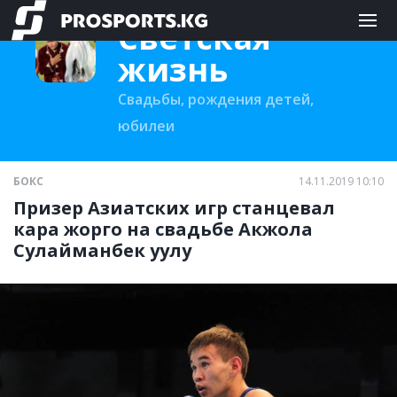
Светская
жизнь
Свадьбы, рождения детей,
юбилеи
БОКС
14.11.2019 10:10
Призер Азиатских игр станцевал
кара жорго на свадьбе Акжола
Сулайманбек уулу