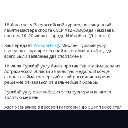
18-й по счету Всероссийский турнир, посвященный
памяти мастера спорта СССР Хаджимурада Гамзаева,
прошел 16-20 июля в городе Избербаш (Дагестан).
Как передает
Prosports.kg
, Мирлан Туркбай уулу
выступал в турнире весовой категории до 49 кг, где
всего были заявлены два спортсмена.
18 июля Туркбай уулу бился против Рината Ямашева из
Астраханской области за золотую медаль. В конце
второго тайма тренерский штаб россиянина принял
решение отказаться от дальнейшей борьбы.
Туркбай уулу стал победителем турнира и выиграл
золотую медаль.
Азат Усеналиев в весовой категории до 52 кг также стал
победителем турнира, а Омурбек Малабеков (до 60 кг) и
Темирлан Осмонов (до 64 кг) завоевали серебряные
медали.