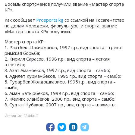
Восемь спортсменов получили звание «Мастер спорта
КР».
Как сообщает
Prosports.kg
со ссылкой на Госагентство
по делам молодежи, физкультуры и спорта, звание
«Мастер спорта КР» получили:
Мастер спорта КР:
1. Раатбек Шакиржанов, 1997 г.р., вид спорта – греко-
римская борьба;
2. Кирилл Сарасов, 1998 г.р., вид спорта – легкая
атлетика;
3. Азат Аманбеков, 1997 г.р., вид спорта – самбо;
4. Адилет Курманбеков, 1995 г.р., вид спорта – самбо;
5. Турарбек Жолдошказиев, 1995 г.р., вид спорта –
самбо;
6. Аман Батырбеков, 1999 г.р., вид спорта – самбо;
7. Феликс Уланбеков, 2000 г.р., вид спорта – самбо;
8. Султан Чубаков, 2007 г.р., вид спорта – шахматы.
Источник: ГАФКиС