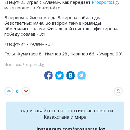
«Нефтчи» играл с «Алаем». Как передает
Prosports.kg
,
матч прошел в Кочкор-Ате.
В первом тайме команда Закирова забила два
безответных мяча. Во втором тайме команды
обменялись голами. Финальный свисток зафиксировал
победу хозяев - 3:1.
«Нефтчи» - «Алай» - 3:1
Голы: Жуматаев 8', Иминов 28', Карипов 66' - Умаров 90'.
Источник: Prosports.kg
0
Подписывайтесь на cпортивные новости
Казахстана и мира
instagram.com/prosports_kg