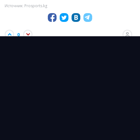
Источник: Prosports.kg
0
Подписывайтесь на cпортивные новости
Казахстана и мира
instagram.com/prosports_kg
ТАКЖЕ ИНТЕРЕСНО