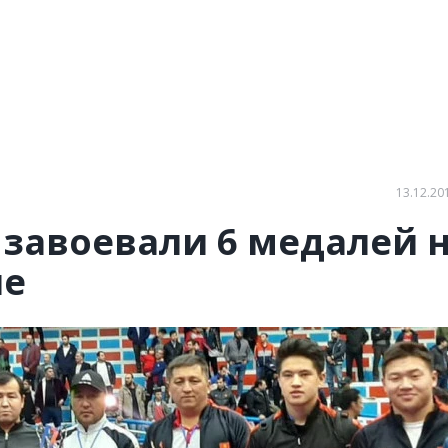
13.12.20
завоевали 6 медалей 
не