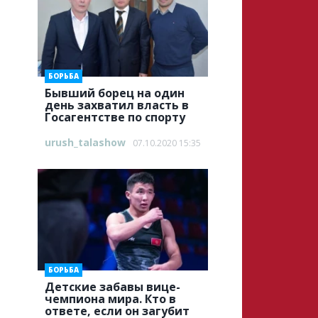
БОРЬБА
Бывший борец на один
день захватил власть в
Госагентстве по спорту
urush_talashow
07.10.2020 15:35
БОРЬБА
Детские забавы вице-
чемпиона мира. Кто в
ответе, если он загубит