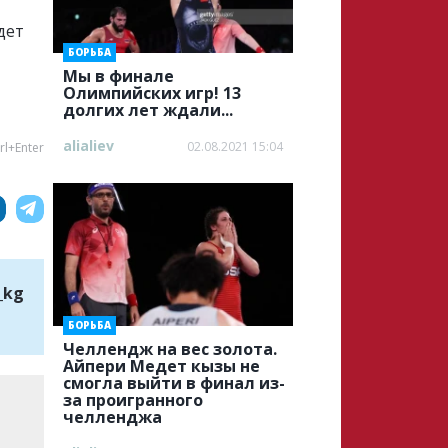
дет
БОРЬБА
Мы в финале
Олимпийских игр! 13
долгих лет ждали...
alialiev
02.08.2021 15:04
rl+Enter
_kg
БОРЬБА
Челлендж на вес золота.
Айпери Медет кызы не
смогла выйти в финал из-
за проигранного
челленджа