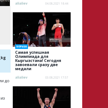
alialiev
04.08.2021 18:44
БОРЬБА
Самая успешная
Олимпиада для
_kg
Кыргызстана! Сегодня
завоевали сразу две
медали
alialiev
03.08.2021 17:57
ии до
 из