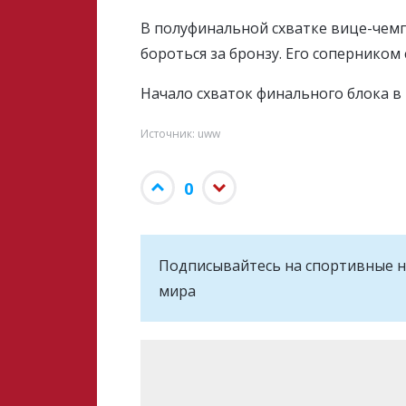
В полуфинальной схватке вице-чемп
бороться за бронзу. Его соперником
Начало схваток финального блока в 1
Источник: uww
0
Подписывайтесь на cпортивные н
мира