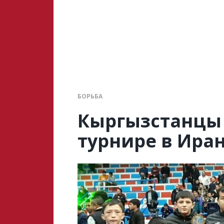
БОРЬБА
Кыргызстанцы 
турнире в Ира