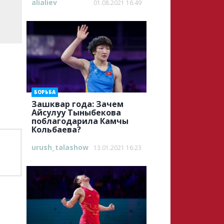
alialiev
01.08.2021 16:49
БОРЬБА
Зашквар года: Зачем
Айсулуу Тыныбекова
поблагодарила Камчы
Кольбаева?
urush_talashow
13.01.2021 16:23