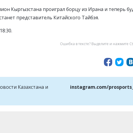
ион Кыргызстана проиграл борцу из Ирана и теперь бу
 станет представитель Китайского Тайбэя.
8:30.
Ошибка в тексте? Выделите и нажмите Ct
овости Казахстана и
instagram.com/prosports