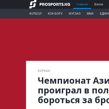
Главная
Блоги
ФУТБОЛ
КОК БОРУ
ФУТЗАЛ
ММА
ЕДИН
БОРЬБА
Чемпионат Ази
проиграл в по
бороться за бр