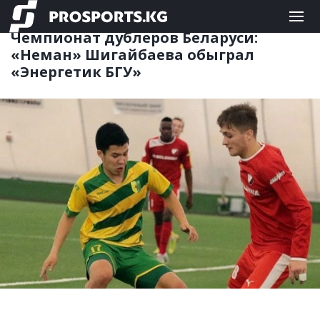
ФУТБОЛ
23.04.2020 18:08
Чемпионат дублеров Беларуси:
«Неман» Шигайбаева обыграл
«Энергетик БГУ»