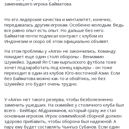
заменившего игрока Байматова.
Но его лидерские качества и менталитет, конечно,
передавалась другим игрокам. Особенно молодым. Ведь
все равно опыт есть опыт. Но дальше без него.
Байматов почти подписал контракт с клубом из
Индонезии и скоро об этом официально объявят.
На этом проблемы у «Алги» не закончились. Команду
покидает еще один столп обороны - Вениамин
Шумейко. Эдакий Яп Стам кыргызского футбола тоже
хочет подзаработать под конец карьеры - он тоже
переходит в один из клубов Юго-восточной Азии. Если
без Байматова можно как-то и обойтись, но без
Шумейко это будет очень трудно.
У «Алги» нет такого резерва, чтобы безболезненно
заменить ушедших. На скамейке у столичного клуба был
всего - Бейбарс Абдрахманов, который сразу же стал
основным игроком. Игрок олимпийской сборной должен
здорово прибавить, чтобы оборона был надежной. А
пару ему будет составлять Чынгыз Субанов. Если один