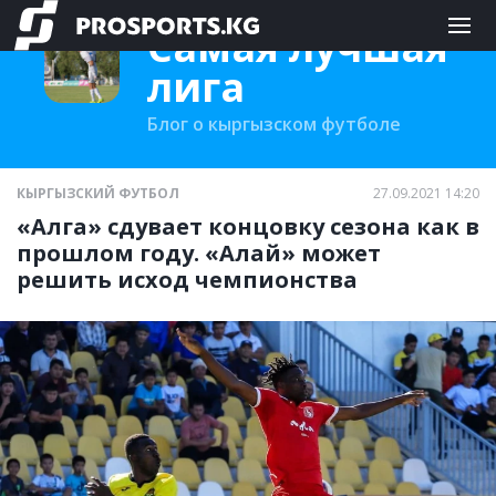
Самая лучшая
лига
Блог о кыргызском футболе
КЫРГЫЗСКИЙ ФУТБОЛ
27.09.2021 14:20
«Алга» сдувает концовку сезона как в
прошлом году. «Алай» может
решить исход чемпионства