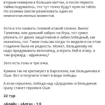
вторым номером в больших матчах, и после первого
тайма подумалось, что тут точно будут нули на табло.
Но хозяева смогли реализовать один из
немногочисленных моментов.
Хотя и это назвать голевой атакой сложно. Вынос
Талипова, или дальний заброс на Ягра, тот сумел
убежать от двоих защитников и забил победный, как
оказалось, гол. Такие голы мы когда-то видели и на этом
стадионе была не редкость. Может, Бельдинову не
надо придумывать велосипед, а играть бей в атаку, а
там форвард - африканец?
Зато есть голы и три очка.
Кумана так не критикуют в Барселоне, как Бельдинова в
Оше. Вот и получите ответ в виде победы.
А если серьезно, победа над «Дордоем» и Бельдинов
сразу станет героем в Оше.
22 тур
«Алай» - «Алга» - 1:0