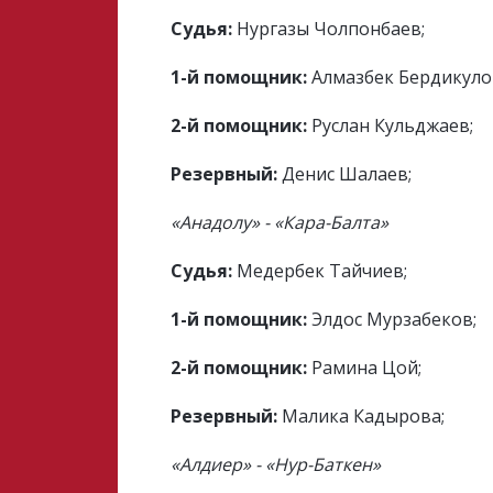
Судья:
Нургазы Чолпонбаев;
1-й помощник:
Алмазбек Бердикуло
2-й помощник:
Руслан Кульджаев;
Резервный:
Денис Шалаев;
«Анадолу» - «Кара-Балта»
Судья:
Медербек Тайчиев;
1-й помощник:
Элдос Мурзабеков;
2-й помощник:
Рамина Цой;
Резервный:
Малика Кадырова;
«Алдиер» - «Нур-Баткен»