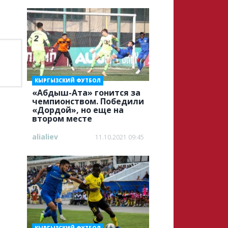
КЫРГЫЗСКИЙ ФУТБОЛ
«Абдыш-Ата» гонится за
чемпионством. Победили
«Дордой», но еще на
втором месте
alialiev
11.10.2021 09:45