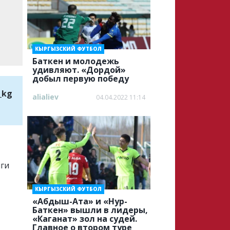
КЫРГЫЗСКИЙ ФУТБОЛ
Баткен и молодежь
удивляют. «Дордой»
добыл первую победу
_kg
alialiev
04.04.2022 11:14
иги
КЫРГЫЗСКИЙ ФУТБОЛ
«Абдыш-Ата» и «Нур-
Баткен» вышли в лидеры,
«Каганат» зол на судей.
Главное о втором туре