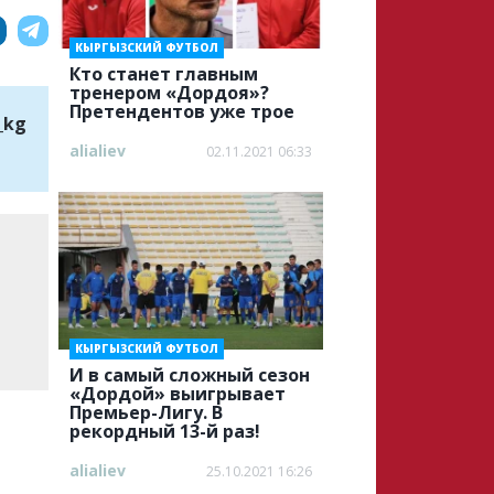
КЫРГЫЗСКИЙ ФУТБОЛ
Кто станет главным
тренером «Дордоя»?
Претендентов уже трое
_kg
alialiev
02.11.2021 06:33
КЫРГЫЗСКИЙ ФУТБОЛ
И в самый сложный сезон
«Дордой» выигрывает
Премьер-Лигу. В
рекордный 13-й раз!
alialiev
25.10.2021 16:26