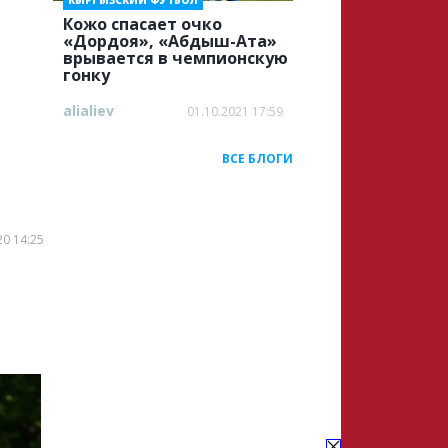
КЫРГЫЗСКИЙ ФУТБОЛ
Кожо спасает очко
«Дордоя», «Абдыш-Ата»
врывается в чемпионскую
гонку
alialiev
01.10.2021 17:59
ВСЕ БЛОГИ
20 14:25