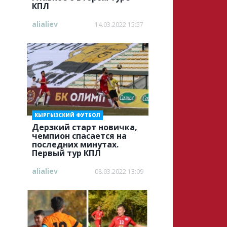
КПЛ
alialiev
14.03.2022 15:57
КЫРГЫЗСКИЙ ФУТБОЛ
Дерзкий старт новичка,
чемпион спасается на
последних минутах.
Первый тур КПЛ
alialiev
08.03.2022 13:09