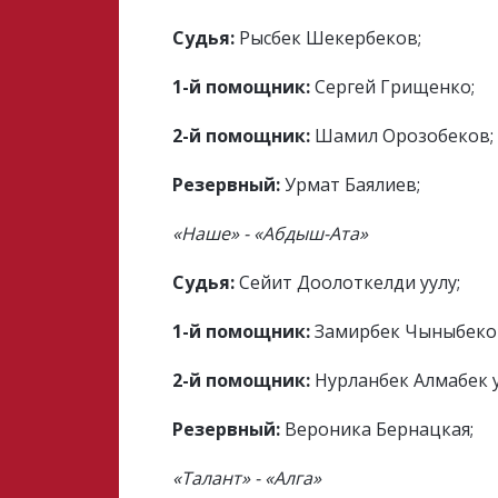
Судья:
Рысбек Шекербеков;
1-й помощник:
Сергей Грищенко;
2-й помощник:
Шамил Орозобеков;
Резервный:
Урмат Баялиев;
«Наше» - «Абдыш-Ата»
Судья:
Сейит Доолоткелди уулу;
1-й помощник:
Замирбек Чыныбеко
2-й помощник:
Нурланбек Алмабек у
Резервный:
Вероника Бернацкая;
«Талант» - «Алга»