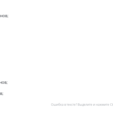
нов;
нов;
в;
Ошибка в тексте? Выделите и нажмите Ct