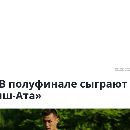
03.03.20
: В полуфинале сыграют
ыш-Ата»