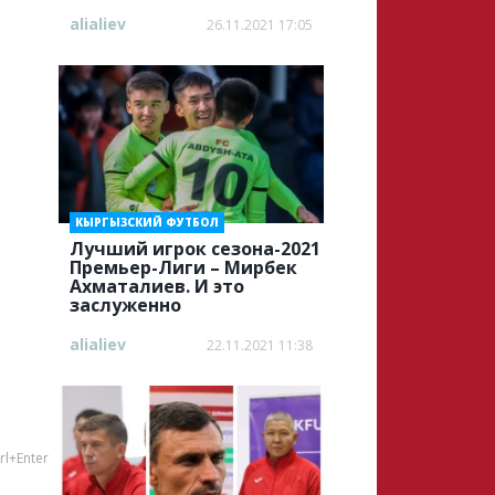
alialiev
26.11.2021 17:05
КЫРГЫЗСКИЙ ФУТБОЛ
Лучший игрок сезона-2021
Премьер-Лиги – Мирбек
Ахматалиев. И это
заслуженно
alialiev
22.11.2021 11:38
rl+Enter