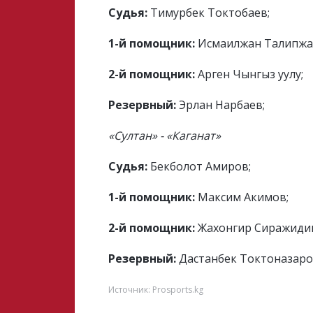
Судья:
Тимурбек Токтобаев;
1-й помощник:
Исмаилжан Талипжа
2-й помощник:
Арген Чынгыз уулу;
Резервный:
Эрлан Нарбаев;
«Султан» - «Каганат»
Судья:
Бекболот Амиров;
1-й помощник:
Максим Акимов;
2-й помощник:
Жахонгир Сиражиди
Резервный:
Дастанбек Токтоназаро
Источник: Prosports.kg