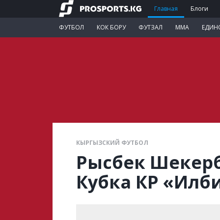
Главная
Блоги
ФУТБОЛ
КОК БОРУ
ФУТЗАЛ
ММА
ЕДИН
КЫРГЫЗСКИЙ ФУТБОЛ
Рысбек Шекерб
Кубка КР «Илби