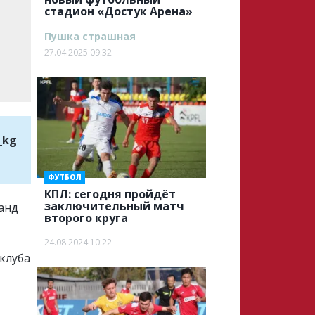
стадион «Достук Арена»
Пушка страшная
27.04.2025 09:32
_kg
ФУТБОЛ
КПЛ: сегодня пройдёт
заключительный матч
анд
второго круга
24.08.2024 10:22
 клуба