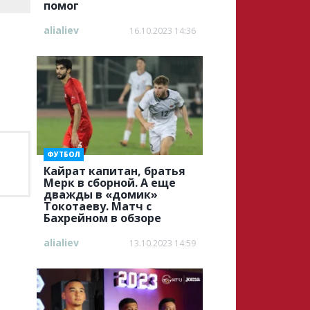
помог
alialiev
16.10.2023 14:36
ФУТБОЛ
Кайрат капитан, братья
Мерк в сборной. А еще
дважды в «домик»
Токотаеву. Матч с
Бахрейном в обзоре
alialiev
13.10.2023 14:59