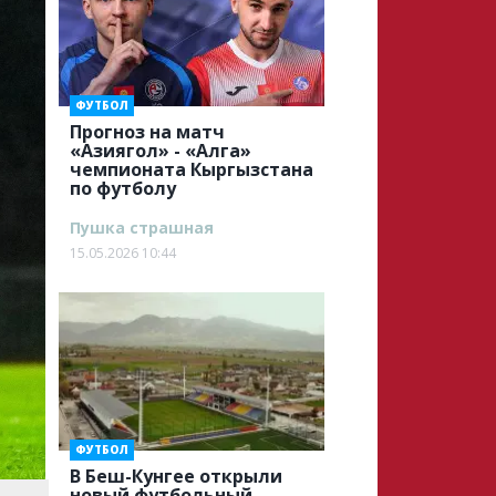
ФУТБОЛ
Прогноз на матч
«Азиягол» - «Алга»
чемпионата Кыргызстана
по футболу
Пушка страшная
15.05.2026 10:44
ФУТБОЛ
В Беш-Кунгее открыли
новый футбольный