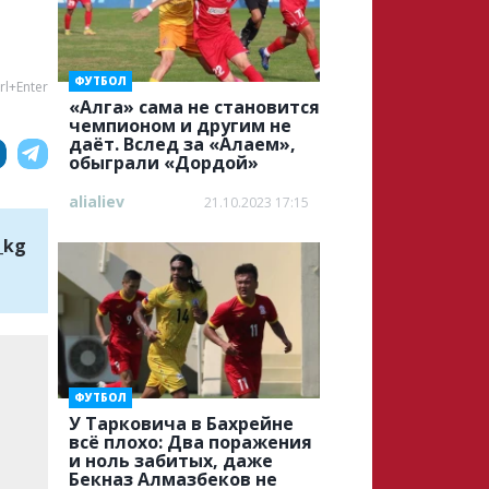
ФУТБОЛ
rl+Enter
«Алга» cама не становится
чемпионом и другим не
даёт. Вслед за «Алаем»,
обыграли «Дордой»
alialiev
21.10.2023 17:15
_kg
ФУТБОЛ
У Тарковича в Бахрейне
всё плохо: Два поражения
и ноль забитых, даже
Бекназ Алмазбеков не