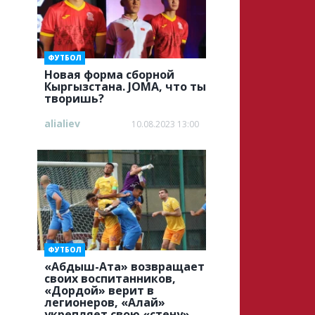
ФУТБОЛ
Новая форма сборной
Кыргызстана. JOMA, что ты
творишь?
alialiev
10.08.2023 13:00
ФУТБОЛ
«Абдыш-Ата» возвращает
своих воспитанников,
«Дордой» верит в
легионеров, «Алай»
укрепляет свою «стену»