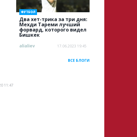
ФУТБОЛ
Два хет-трика за три дня:
Мехди Тареми лучший
форвард, которого видел
Бишкек
alialiev
17.06.2023 19:45
ВСЕ БЛОГИ
20 11:47