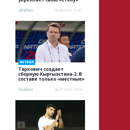
alialiev
08.08.2023 11:37
ФУТБОЛ
Таркович создает
сборную Кыргызстана-2. В
составе только «местные»
alialiev
06.07.2023 14:54