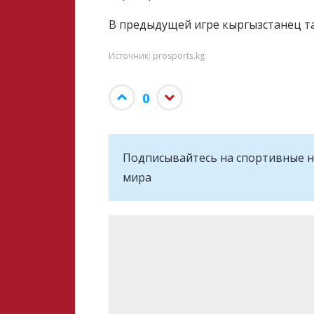
В предыдущей игре кыргызстанец та
Источник: prosports.kg
0
Подписывайтесь на cпортивные н
мира