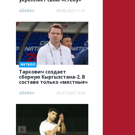
alialiev
08.08.2023 11:37
ФУТБОЛ
Таркович создает
сборную Кыргызстана-2. В
составе только «местные»
alialiev
06.07.2023 14:54