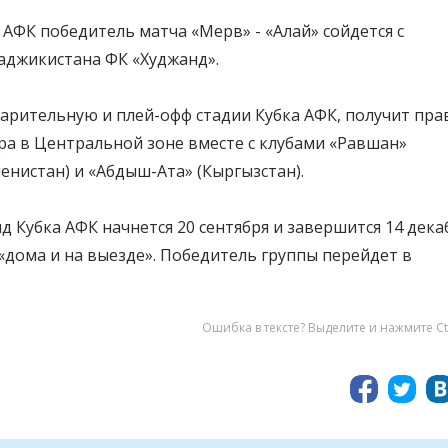
а АФК победитель матча «Мерв» - «Алай» сойдется с
джикистана ФК «Худжанд».
рительную и плей-офф стадии Кубка АФК, получит пра
ра в Центральной зоне вместе с клубами «Равшан»
енистан) и «Абдыш-Ата» (Кыргызстан).
 Кубка АФК начнется 20 сентября и завершится 14 дека
дома и на выезде». Победитель группы перейдет в
Ошибка в тексте? Выделите и нажмите Ct