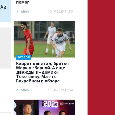
помог
_kg
alialiev
16.10.2023 14:36
ФУТБОЛ
Кайрат капитан, братья
Мерк в сборной. А еще
дважды в «домик»
Токотаеву. Матч с
Бахрейном в обзоре
alialiev
13.10.2023 14:59