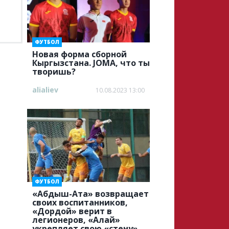
ФУТБОЛ
Новая форма сборной
Кыргызстана. JOMA, что ты
творишь?
alialiev
10.08.2023 13:00
ФУТБОЛ
«Абдыш-Ата» возвращает
своих воспитанников,
«Дордой» верит в
легионеров, «Алай»
укрепляет свою «стену»