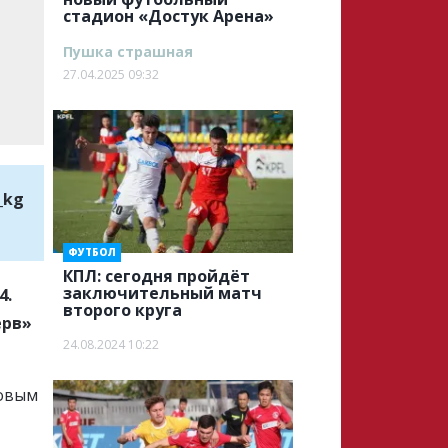
стадион «Достук Арена»
Пушка страшная
27.04.2025 09:32
_kg
ФУТБОЛ
КПЛ: сегодня пройдёт
заключительный матч
4.
второго круга
ерв»
24.08.2024 10:22
зовым