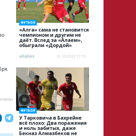
ФУТБОЛ
«Алга» cама не становится
во
чемпионом и другим не
даёт. Вслед за «Алаем»,
обыграли «Дордой»
alialiev
21.10.2023 17:15
бря.
rl+Enter
ФУТБОЛ
У Тарковича в Бахрейне
всё плохо: Два поражения
и ноль забитых, даже
Бекназ Алмазбеков не