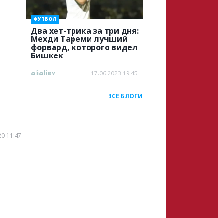
ФУТБОЛ
Два хет-трика за три дня:
Мехди Тареми лучший
форвард, которого видел
Бишкек
alialiev
17.06.2023 19:45
ВСЕ БЛОГИ
20 11:47