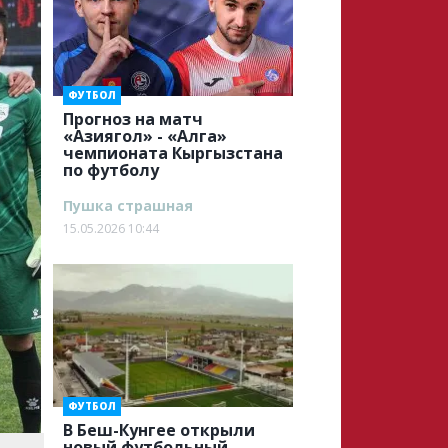
ФУТБОЛ
Прогноз на матч
«Азиягол» - «Алга»
чемпионата Кыргызстана
по футболу
Пушка страшная
15.05.2026 10:44
ФУТБОЛ
В Беш-Кунгее открыли
новый футбольный