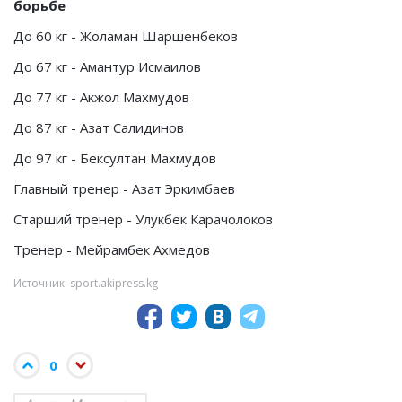
борьбе
До 60 кг - Жоламан Шаршенбеков
До 67 кг - Амантур Исмаилов
До 77 кг - Акжол Махмудов
До 87 кг - Азат Салидинов
До 97 кг - Бексултан Махмудов
Главный тренер - Азат Эркимбаев
Старший тренер - Улукбек Карачолоков
Тренер - Мейрамбек Ахмедов
Источник: sport.akipress.kg
0