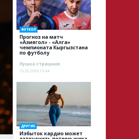
ФУТБОЛ
Прогноз на матч
«Азиягол» - «Алга»
чемпионата Кыргызстана
по футболу
Пушка страшная
15.05.2026 10:44
ДРУГИЕ
Избыток кардио может
затруднить потерю жира