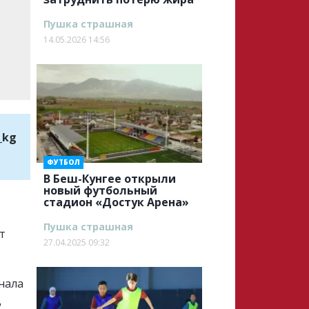
Пушка страшная
14.05.2026 14:56
_kg
ФУТБОЛ
В Беш-Кунгее открыли
новый футбольный
стадион «Достук Арена»
Пушка страшная
ет
27.04.2025 09:32
нала
В