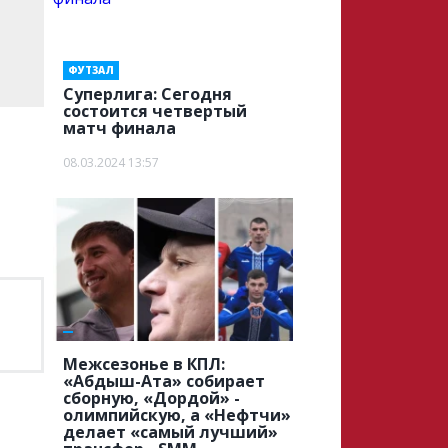
ФУТЗАЛ
Суперлига: Сегодня
состоится четвертый
матч финала
08.03.2024 13:57
Межсезонье в КПЛ:
«Абдыш-Ата» собирает
сборную, «Дордой» -
олимпийскую, а «Нефтчи»
делает «самый лучший»