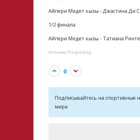
Айпери Медет кызы - Джастина Ди Ст
1/2 финала
Айпери Медет кызы - Татиана Ринте
Источник: Prosports.kg
0
Подписывайтесь на cпортивные н
мира