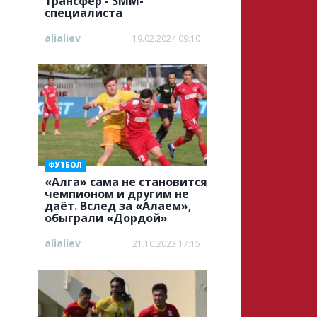
трансфер - SMM-
специалиста
alialiev
19.02.2024 09:10
ФУТБОЛ
«Алга» cама не становится
чемпионом и другим не
даёт. Вслед за «Алаем»,
обыграли «Дордой»
alialiev
21.10.2023 17:15