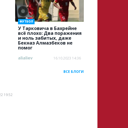
ФУТБОЛ
У Тарковича в Бахрейне
всё плохо: Два поражения
и ноль забитых, даже
Бекназ Алмазбеков не
помог
alialiev
16.10.2023 14:36
ВСЕ БЛОГИ
22 19:52