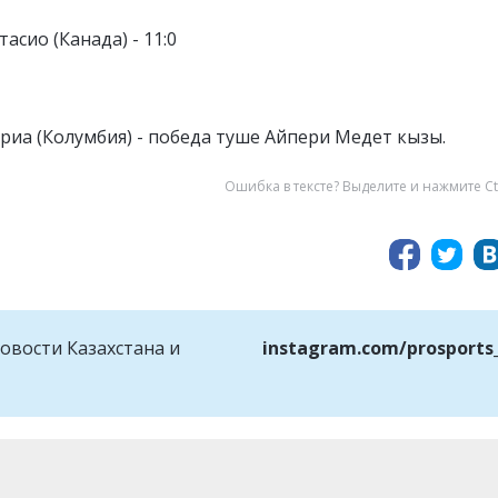
асио (Канада) - 11:0
риа (Колумбия) - победа туше Айпери Медет кызы.
Ошибка в тексте? Выделите и нажмите Ct
овости Казахстана и
instagram.com/prosports