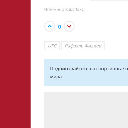
Источник: prosports.kg
0
UFC
Рафаэль Физиев
Подписывайтесь на cпортивные н
мира