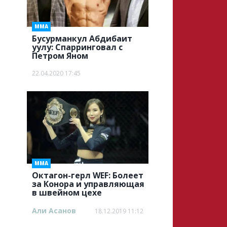
ММА
Бусурманкул Абдибаит
уулу: Спарринговал с
Петром Яном
22.04.2020 17:45
ММА
Октагон-герл WEF: Болеет
за Конора и управляющая
в швейном цехе
Али Асанов
18.12.2019 11:12