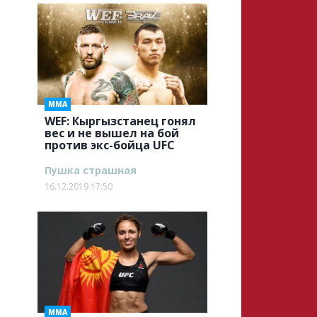
ММА
WEF: Кыргызстанец гонял
вес и не вышел на бой
против экс-бойца UFC
Пушка страшная
16.12.2019 17:50
ММА