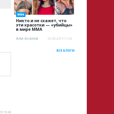
ММА
Никто и не скажет, что
эти красотки — «убийцы»
в мире ММА
Али Асанов
25.06.2019 11:56
ВСЕ БЛОГИ
20 19:43