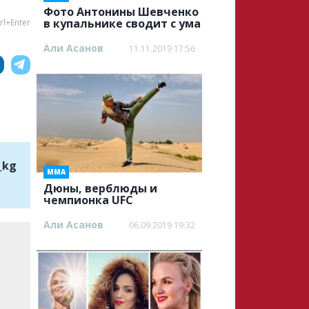
Фото Антонины Шевченко
в купальнике сводит с ума
rl+Enter
Али Асанов
11.11.2019 17:56
_kg
ММА
Дюны, верблюды и
чемпионка UFC
Али Асанов
06.09.2019 19:32