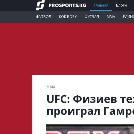
Главная
Блоги
ФУТБОЛ
КОК БОРУ
ФУТЗАЛ
ММА
ЕДИН
ММА
UFC: Физиев т
проиграл Гамр