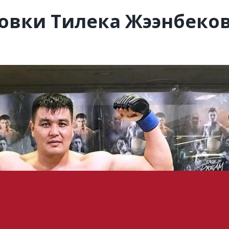
овки Тилека Жээнбеко