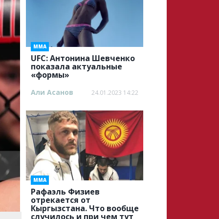
ММА
UFC: Антонина Шевченко
показала актуальные
«формы»
Али Асанов
24.01.2023 14:22
ММА
Рафаэль Физиев
отрекается от
Кыргызстана. Что вообще
случилось и при чем тут