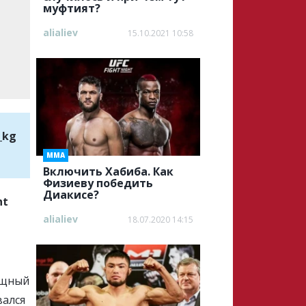
муфтият?
alialiev
15.10.2021 10:58
_kg
ММА
Включить Хабиба. Как
Физиеву победить
Диакисе?
ht
alialiev
18.07.2020 14:15
ощный
вался