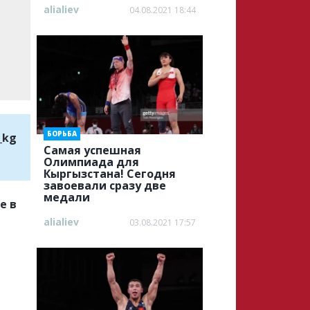
alialiev
04.08.2021 18:44
БОРЬБА
_kg
Самая успешная
Олимпиада для
Кыргызстана! Сегодня
завоевали сразу две
медали
е в
alialiev
03.08.2021 17:57