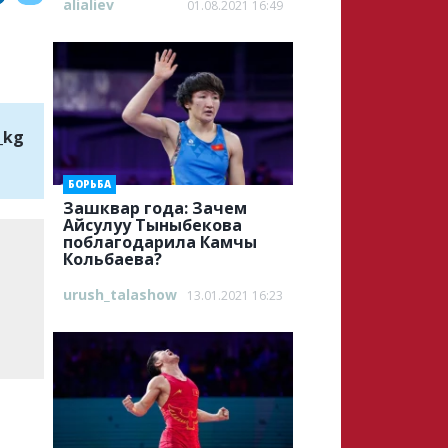
alialiev
01.08.2021 16:49
_kg
БОРЬБА
Зашквар года: Зачем
Айсулуу Тыныбекова
поблагодарила Камчы
Кольбаева?
urush_talashow
13.01.2021 16:23