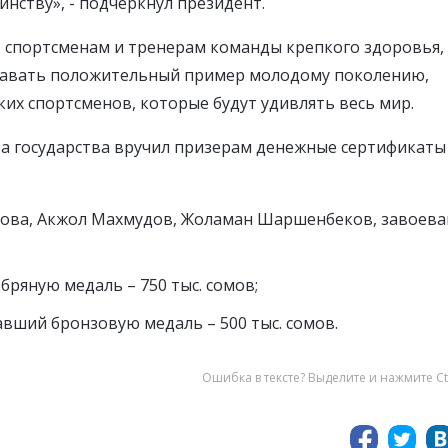
нству», - подчеркнул президент.
 спортсменам и тренерам команды крепкого здоровья,
 давать положительный пример молодому поколению,
их спортсменов, которые будут удивлять весь мир.
а государства вручил призерам денежные сертификаты
кова, Акжол Махмудов, Жоламан Шаршенбеков, завоев
бряную медаль – 750 тыс. сомов;
вший бронзовую медаль – 500 тыс. сомов.
Ошибка в тексте? Выделите и нажмите Ct