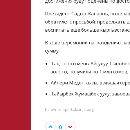
достижения будут оценены по достои
Президент Садыр Жапаров, пожелав
обратился с просьбой: продолжать
воспитать еще больше кыргызстанск
В ходе церемонии награждения глав
сумму:
Так, спортсмены Айсулуу Тыныбе
золото, получили по 1 млн сомов;
Айпери Медет кызы, взявшая сере
Тайырбек Жумашбек уулу, завоева
Источник: sport.akipress.org
0