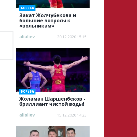
БОРЬБА
Закат Жолчубекова и
большие вопросы к
«вольникам»
alialiev
20.12.2020 15:15
БОРЬБА
Жоламан Шаршенбеков -
бриллиант чистой воды!
alialiev
15.12.2020 14:23