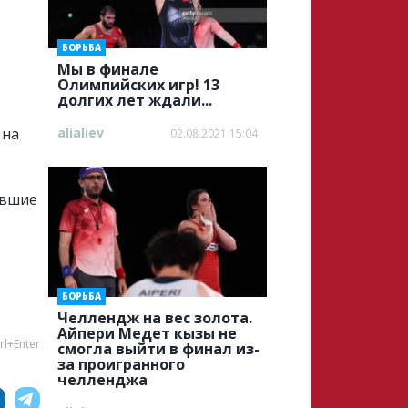
БОРЬБА
Мы в финале
Олимпийских игр! 13
долгих лет ждали...
 на
alialiev
02.08.2021 15:04
авшие
БОРЬБА
Челлендж на вес золота.
Айпери Медет кызы не
rl+Enter
смогла выйти в финал из-
за проигранного
челленджа