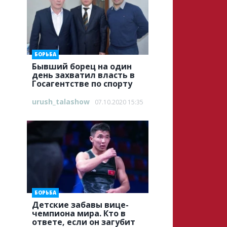
БОРЬБА
Бывший борец на один
день захватил власть в
Госагентстве по спорту
urush_talashow
07.10.2020 15:35
БОРЬБА
Детские забавы вице-
чемпиона мира. Кто в
ответе, если он загубит