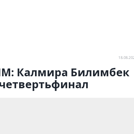
18.08.20
М: Калмира Билимбек
 четвертьфинал