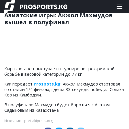
БОРЬБА
04.10.2023 08:38
Азиатские игры: Акжол Махмудов
вышел в полуфинал
Кыргызстанец выступает в турнире по грек-римской
борьбе в весовой категории до 77 кг.
Как передает
Prospots.kg
, Акжол Махмудов стартовал
со стадии 1/4 финала, где за 33 секунды победил Сопака
Кео из Камбоджи.
В полуфинале Махмудов будет бороться с Азатом
Садыковым из Казахстана.
Источник: sport.akipress.org