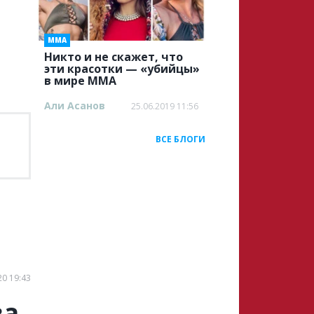
ММА
Никто и не скажет, что
эти красотки — «убийцы»
в мире ММА
Али Асанов
25.06.2019 11:56
ВСЕ БЛОГИ
20 19:43
ва