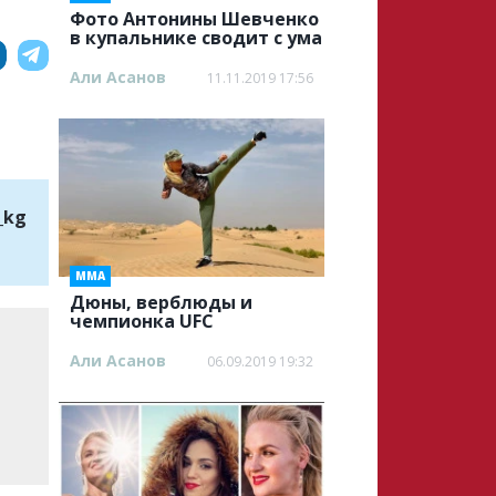
Фото Антонины Шевченко
в купальнике сводит с ума
Али Асанов
11.11.2019 17:56
_kg
ММА
Дюны, верблюды и
чемпионка UFC
Али Асанов
06.09.2019 19:32