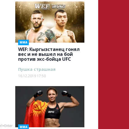
ММА
WEF: Кыргызстанец гонял
вес и не вышел на бой
против экс-бойца UFC
Пушка страшная
16.12.2019 17:50
rl+Enter
ММА