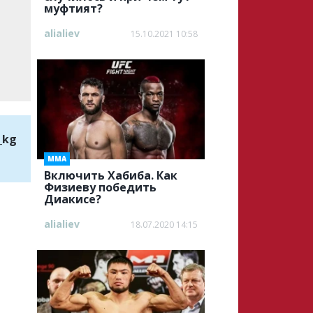
муфтият?
alialiev
15.10.2021 10:58
_kg
ММА
Включить Хабиба. Как
Физиеву победить
Диакисе?
alialiev
18.07.2020 14:15