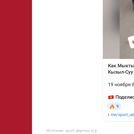
Источник: sport.akipress.org