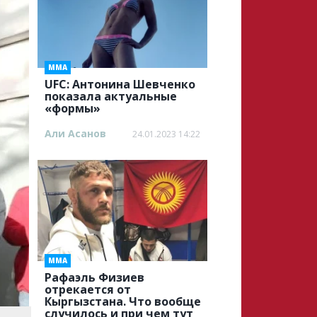
ММА
UFC: Антонина Шевченко
показала актуальные
«формы»
Али Асанов
24.01.2023 14:22
ММА
Рафаэль Физиев
отрекается от
Кыргызстана. Что вообще
случилось и при чем тут