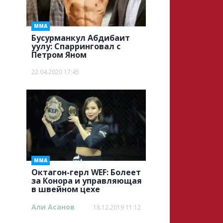
ММА
Бусурманкул Абдибаит
уулу: Спарринговал с
Петром Яном
22.04.2020 17:45
ММА
Октагон-герл WEF: Болеет
за Конора и управляющая
в швейном цехе
Али Асанов
18.12.2019 11:12