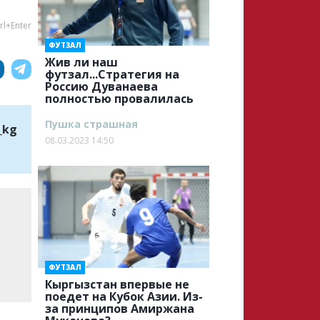
rl+Enter
ФУТЗАЛ
Жив ли наш
футзал...Стратегия на
Россию Дуванаева
полностью провалилась
Пушка страшная
_kg
08.03.2023 14:50
ФУТЗАЛ
Кыргызстан впервые не
поедет на Кубок Азии. Из-
за принципов Амиржана