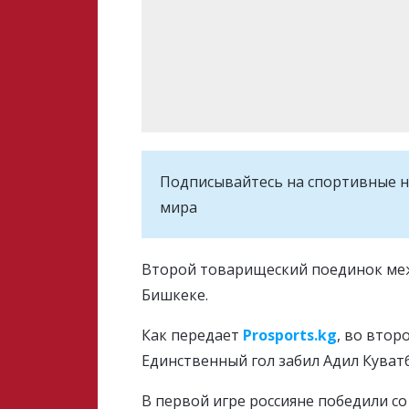
Подписывайтесь на cпортивные н
мира
Второй товарищеский поединок меж
Бишкеке.
Как передает
Prosports.kg
, во втор
Единственный гол забил Адил Куватб
В первой игре россияне победили со 