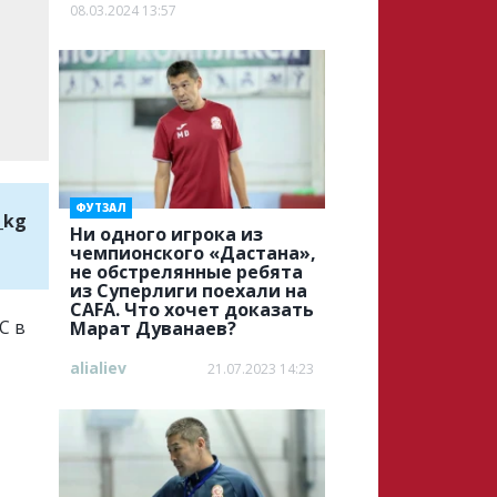
08.03.2024 13:57
ФУТЗАЛ
_kg
Ни одного игрока из
чемпионского «Дастана»,
не обстрелянные ребята
из Суперлиги поехали на
CAFA. Что хочет доказать
С в
Марат Дуванаев?
alialiev
21.07.2023 14:23