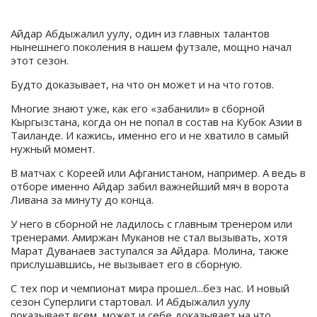
Айдар Абдыжалил уулу, один из главных талантов
нынешнего поколения в нашем футзале, мощно начал
этот сезон.
Будто доказывает, на что он может и на что готов.
Многие знают уже, как его «забанили» в сборной
Кыргызстана, когда он не попал в состав на Кубок Азии в
Таиланде. И кажись, именно его и не хватило в самый
нужный момент.
В матчах с Кореей или Афганистаном, например. А ведь в
отборе именно Айдар забил важнейший мяч в ворота
Ливана за минуту до конца.
У него в сборной не ладилось с главным тренером или
тренерами. Амиржан Муканов не стал вызывать, хотя
Марат Дуванаев заступался за Айдара. Молина, также
прислушавшись, не вызывает его в сборную.
С тех пор и чемпионат мира прошел...без нас. И новый
сезон Суперлиги стартовал. И Абдыжалил уулу
показывает всем, может и себе доказывает на что