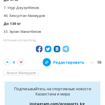
7. Узур Джузупбеков
46. Бексултан Махмудов
До 130 кг
33. Эрлан Манатбеков
Источник: prosports.kg
Редактировать
98
0
Акжол Махмудов
Подписывайтесь на cпортивные новости
Казахстана и мира
instagram.com/prosports_kg