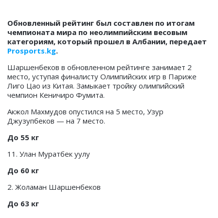
Обновленный рейтинг был составлен по итогам
чемпионата мира по неолимпийским весовым
категориям, который прошел в Албании, передает
Prosports.kg
.
Шаршенбеков в обновленном рейтинге занимает 2
место, уступая финалисту Олимпийских игр в Париже
Лиго Цао из Китая. Замыкает тройку олимпийский
чемпион Кеничиро Фумита.
Акжол Махмудов
опустился на 5 место,
Узур
Джузупбеков
— на 7 место.
До 55 кг
11. Улан Муратбек уулу
До 60 кг
2. Жоламан Шаршенбеков
До 63 кг