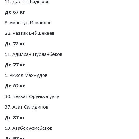
11. Дастан Кадыров
До 67 кг
8. Амантур Исмаилов
22. Раззак Бейшекеев
До 72 кг
51. Адилхан Нурланбеков
До 77 кг
5. Акжол Махмудов
До 82 кг
30. Бекзат Орункул уулу
37. Азат Салидинов
До 87 кг
53. Атабек Азисбеков
До 97 кг