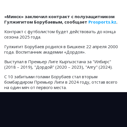
«Минск» заключил контракт с полузащитником
Гулжигитом Борубаевым, сообщает
Prosports.kz
.
Контракт с футболистом будет действовать до конца
сезона 2025 года.
Гулжигит Борубаев родился в Бишкеке 22 апреля 2000
года. Воспитанник академии «Дордоя».
Выступал в Премьер Лиге Кыргызстана за "Илбирс"
(2018 – 2019), "Дордой" (2020 – 2023), "Алгу" (2024).
С 10 забитыми голами Борубаев стал вторым
бомбардиром Премьер Лиги в 2024 году, отстав всего
на один мяч от первого места.
Борубаев является чемпионом (2020) и бронзовым
призёром чемпионатов Кыргызстана (2023),
обладателем Суперкубка Кыргызстана (2021, 2022).
Источник: sport5.by