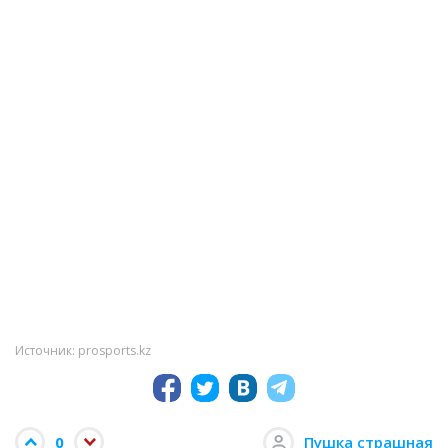
Источник: prosports.kz
0
Пушка страшная