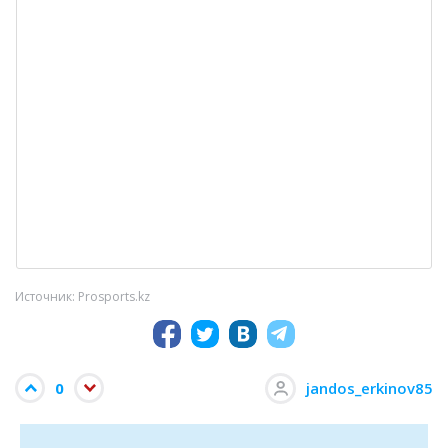
Источник: Prosports.kz
0
jandos_erkinov85