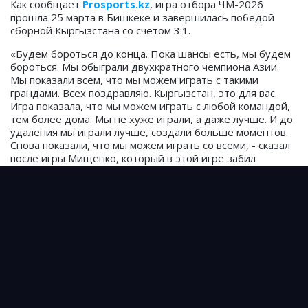
Как сообщает
Prosports.kz
, игра отбора ЧМ-2026
прошла 25 марта в Бишкеке и завершилась победой
сборной Кыргызстана со счетом 3:1.
«Будем бороться до конца. Пока шансы есть, мы будем
бороться. Мы обыграли двухкратного чемпиона Азии.
Мы показали всем, что мы можем играть с такими
грандами. Всех поздравляю. Кыргызстан, это для вас.
Игра показала, что мы можем играть с любой командой,
тем более дома. Мы не хуже играли, а даже лучше. И до
удаления мы играли лучше, создали больше моментов.
Снова показали, что мы можем играть со всеми, - сказал
после игры Мищенко, который в этой игре забил
победный гол на 82 минуте.
Этот гол стал для 27-летнего защитника дебютным в
футболке национальной сборной.
Сборная Кыргызстана обыграла действующих
чемпионов Азии
«В команду нужно верить» — Максим Лисицын
после победы над Катаром
Два мальчика попросили футболку Кожо после