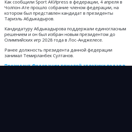
Как сообщили Sport АКИpress в федерации, 4 апреля в
Чолпон-Ате прошло собрание членом федерации, на
котором был представлен кандидат в президенты
Тариэль Абдыкадыров.
Кандидатуру Абдыкадырова поддержали единогласным
решением и он был избран новым президентом до
Олимпийских игр 2028 года в Лос-Анджелесе.
Ранее должность президента данной федерации
занимал Темирланбек Султанов.
Президент Федерации тяжелой атлетики подал в
отставку спустя 4 месяца после назначения
Тяжелоатлеты из Кыргызстана не смогли
завоевать лицензии на Олимпиаду в Париже
Бекдөөлөт Расулбеков завоевал малую бронзу Кубка
мира в Таиланде
Источник: Prosports.kz