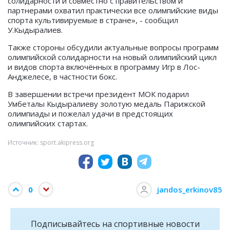
солидарности и совместно с правительством и
партнерами охватил практически все олимпийские виды
спорта культивируемые в стране», - сообщил
У.Кыдыралиев.
Также стороны обсудили актуальные вопросы программ
олимпийской солидарности на новый олимпийский цикл
и видов спорта включённых в программу Игр в Лос-
Анджелесе, в частности бокс.
В завершении встречи президент МОК подарил
Умбеталы Кыдыралиеву золотую медаль Парижской
олимпиады и пожелал удачи в предстоящих
олимпийских стартах.
Источник: sport.akipress.org
0
jandos_erkinov85
Подписывайтесь на cпортивные новости