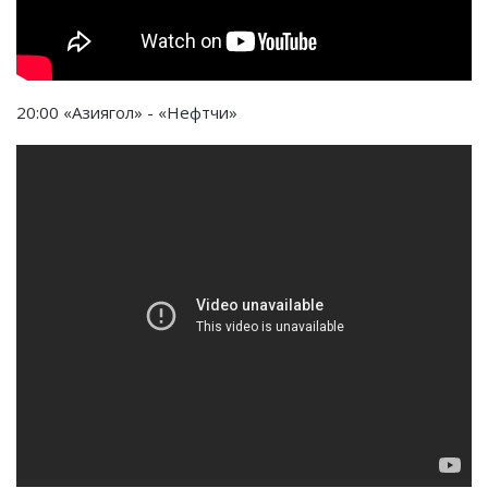
20:00 «Азиягол» - «Нефтчи»