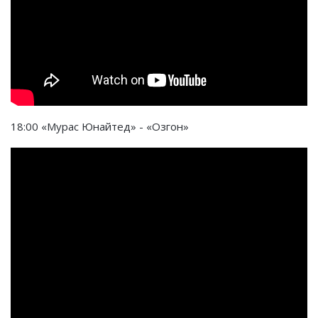
18:00 «Мурас Юнайтед» - «Озгон»