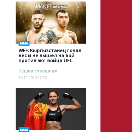
ММА
WEF: Кыргызстанец гонял
вес и не вышел на бой
против экс-бойца UFC
Пушка страшная
16.12.2019 17:50
ММА