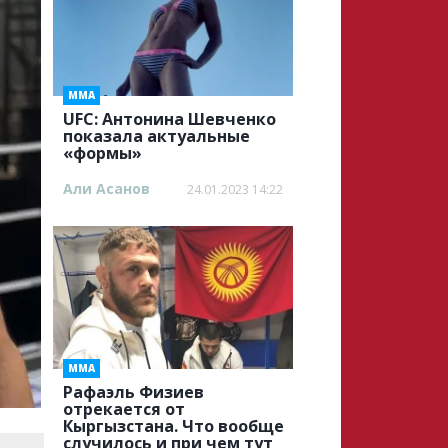
ММА
UFC: Антонина Шевченко
показала актуальные
«формы»
Али Асанов
24.01.2023 14:22
ММА
Рафаэль Физиев
отрекается от
Кыргызстана. Что вообще
случилось и при чем тут