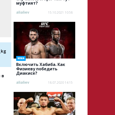
муфтият?
alialiev
15.10.2021 10:58
_kg
ММА
Включить Хабиба. Как
Физиеву победить
Диакисе?
 в
alialiev
18.07.2020 14:15