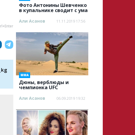
Фото Антонины Шевченко
в купальнике сводит с ума
Али Асанов
11.11.2019 17:56
rl+Enter
_kg
ММА
Дюны, верблюды и
чемпионка UFC
Али Асанов
06.09.2019 19:32