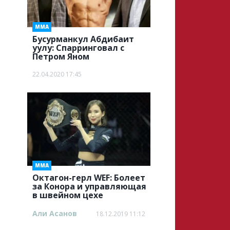
ММА
Бусурманкул Абдибаит
уулу: Спарринговал с
Петром Яном
22.04.2020 17:45
ММА
Октагон-герл WEF: Болеет
за Конора и управляющая
в швейном цехе
Али Асанов
18.12.2019 11:12