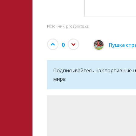
Источник: prosports.kz
0
Пушка стр
Подписывайтесь на cпортивные н
мира