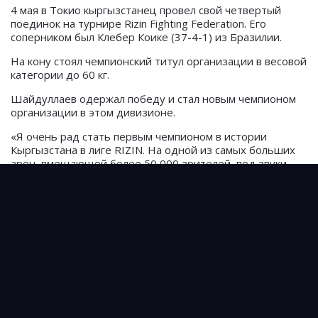
4 мая в Токио кыргызстанец провел свой четвертый
поединок на турнире
Rizin Fighting Federation. Его
соперником был Клебер Коике (37-4-1) из Бразилии.
На кону стоял чемпионский титул организации в весовой
категории до 60 кг.
Шайдуллаев одержал победу и стал новым чемпионом
организации в этом дивизионе.
«Я очень рад стать первым чемпионом в истории
Кыргызстана в лиге RIZIN. На одной из самых больших
арен, вмещающей более 50 000 зрителей, под звуки
гимна моей страны мы творили историю. Мой оппонент
вызывает у меня глубокое уважение. Клевер, ты был
достойным чемпионом и оставил свой след», - написал
Шайдуллаев в соцсетях.