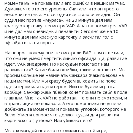
момента мы не показывали его ошибки в наших матчах.
Думали, что это его уровень. Считали, что он просто
некомпитентный. Но сегодня все стало очевидно. Он
судил нас против «Мураса», на 20 минуте дал нам
красную карточку, несмотря VAR. А затем посмотрел VAR
и не дал нам очевидный пенальти. Сегодня же на 10
минуте дал нам красную карточку и засчитал гол с
офсайда в наши ворота.
На вопрос, почему они не смотрели ВАР, нам ответили,
что они не умеют чертить линию офсайда. Да, развитие
идет. VAR внедрили. Но как судьи помогают нам
развиваться? Какие были ошибки, такие и остаются. Мы
просим больше не назначать Санжара Жакыпбекова на
наши матчи. Или мы сразу будем выходить на поле
вдесятером или вдевятером. Или не будем играть.
вообще. Санжар Жакыпбеков хочет показать себя в поле
главным. Мне так VAR не работал. Но они не смотрели, и
в трансляции не показали. А его помошники не успели
добежать за моментом и показали угловой, которого не
было. У меня вопрос: что делают судьи для развития
кыргызского футбола? Или убивают его?
Мы с командой неделю готовились к этой игре,