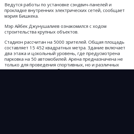
Ведутся работы по установке сэндвич-панелей и
прокладке внутренних электрических сетей, сообщает
мэрия Бишкека.
Мэр Айбек Джунушалиев ознакомился с ходом
строительства крупных объектов.
Стадион рассчитан на 5000 зрителей. Общая площадь
составляет 15 452 квадратных метра. Здание включает
два этажа и цокольный уровень, где предусмотрена
парковка на 50 автомобилей. Арена предназначена не
только для проведения спортивных, но и различных
культурных мероприятий.
Далее проверили ход строительства
многофункционального спортивного комплекса «Алга».
Общая площадь территории — 7,4 га. В проекте
предусмотрены: футбольный стадион на 3000 мест; два
тренировочных поля и спортивные площадки;
трёхэтажная гостиница на 142 места; физкультурно-
оздоровительный комплекс.
В настоящее время завершены основные работы по
строительству футбольного поля категории FIFA-4,