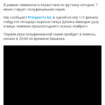
В рамках чемпионата Казахстана по футзалу сегодня, 7
июня старует полуфинальная серия.
Как сообщает
Prosports.kz
, в одной из игр 1/2 финала
сойдутся «Атырау» кыргызстанца Дениса Амандык уулу
и вице-чемпион прошлогоднего сезона «Кайрат».
Первая игра полуфинальной серии пройдет в Алматы,
начало в 20:00 по времени Бишкека.