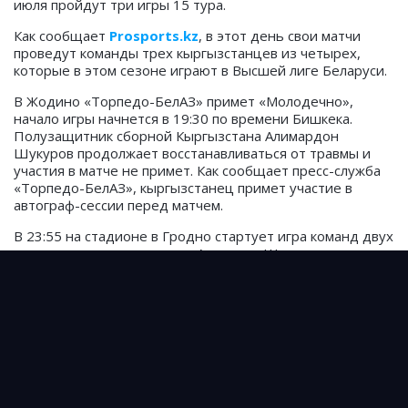
июля пройдут три игры 15 тура.
Как сообщает
Prosports.kz
, в этот день свои матчи
проведут команды трех кыргызстанцев из четырех,
которые в этом сезоне играют в Высшей лиге Беларуси.
В Жодино «Торпедо-БелАЗ» примет «Молодечно»,
начало игры начнется в 19:30 по времени Бишкека.
Полузащитник сборной Кыргызстана Алимардон
Шукуров продолжает восстанавливаться от травмы и
участия в матче не примет. Как сообщает пресс-служба
«Торпедо-БелАЗ», кыргызстанец примет участие в
автограф-сессии перед матчем.
В 23:55 на стадионе в Гродно стартует игра команд двух
кырыгызстанцев - команда Амантура Шамурзаева
«Неман» примет «Ислочь» Нурдолоота Сталбекова.
Шамурзаев в этом сезоне сыграл 13 матчей (966 минут)
в Высшей лиге Беларуси, а Сталбеков всего шесть (233).
Лига Конференций УЕФА: с кем может сыграть
«Неман» Амантура Шамурзаева
Чемпионат Беларуси: «Минск» Борубаева сыграл