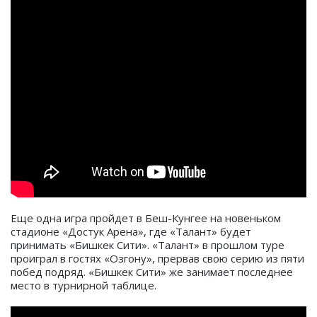
Еще одна игра пройдет в Беш-Кунгее на новеньком
стадионе «Достук Арена», где «Талант» будет
принимать «Бишкек Сити». «Талант» в прошлом туре
проиграл в гостях «Озгону», прервав свою серию из пяти
побед подряд. «Бишкек Сити» же занимает последнее
место в турнирной таблице.