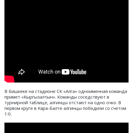
В Бишкеке на стадионе СК «Алга» одноименная команда
примет «Кыргызалтын». Команды соседствуют в
турнирной таблице, алгинцы отстают на одно очко. В
первом круге в Кара-Балте алгинцы победили со счетом
1:0.