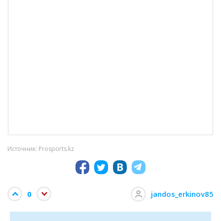
Источник: Prosports.kz
0
jandos_erkinov85