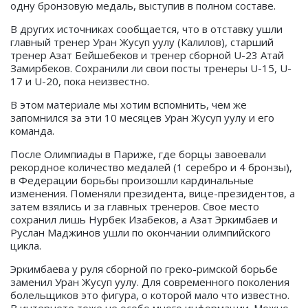
одну бронзовую медаль, выступив в полном составе.
В других источниках сообщается, что в отставку ушли
главный тренер Уран Жусуп уулу (Калилов), старший
тренер Азат Бейшебеков и тренер сборной U-23 Атай
Замирбеков. Сохранили ли свои посты тренеры U-15, U-
17 и U-20, пока неизвестно.
В этом материале мы хотим вспомнить, чем же
запомнился за эти 10 месяцев Уран Жусуп уулу и его
команда.
После Олимпиады в Париже, где борцы завоевали
рекордное количество медалей (1 серебро и 4 бронзы),
в Федерации борьбы произошли кардинальные
изменения. Поменяли президента, вице-президентов, а
затем взялись и за главных тренеров. Свое место
сохранил лишь Нурбек Изабеков, а Азат Эркимбаев и
Руслан Маджинов ушли по окончании олимпийского
цикла.
Эркимбаева у руля сборной по греко-римской борьбе
заменил Уран Жусуп уулу. Для современного поколения
болельщиков это фигура, о которой мало что известно.