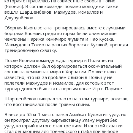
которая отправилась на совместные сборы в Токио
(Япония). В состав команды помимо молодежи также
вошли Шаршенбеков, Махмудов, Исмаилов и
Джузупбеков.
Сборная Кыргызстана тренировалась вместе с лучшими
борцами Японии, среди которых были олимпийские
чемпионы Парижа Кеничиро Фумита и Нао Кусака.
Махмудов в Токио на равных боролся с Кусакой, проведя
тренировочную схватку.
После Японии команду ждал турнир в Польше, на
котором должен был сформироваться окончательный
состав на чемпионат мира в Хорватии. Позже стало
известно, что из-за проблем с визой в Польшу не
полетели Махмудов и Исмаилов, для которых этот
турнир должен был стать первым после Игр в Париже.
Шаршенбеков выиграл золото на этом турнире, показав,
что восстановился после травмы спины.
В весе до 55 кг 1 место занял Акыйкат Кулжигит уулу, но
он проиграл другому кыргызстанцу Улану Муратбек
уулу, который в итоге стал третьим. Итог этой схватки
стал решающим для тренерского штаба при выборе