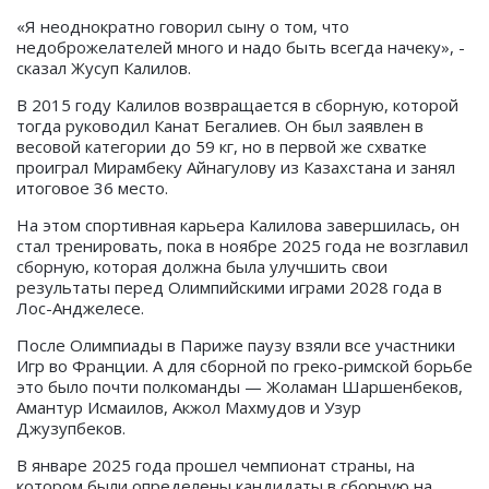
«Я неоднократно говорил сыну о том, что
недоброжелателей много и надо быть всегда начеку», -
сказал Жусуп Калилов.
В 2015 году Калилов возвращается в сборную, которой
тогда руководил Канат Бегалиев. Он был заявлен в
весовой категории до 59 кг, но в первой же схватке
проиграл Мирамбеку Айнагулову из Казахстана и занял
итоговое 36 место.
На этом спортивная карьера Калилова завершилась, он
стал тренировать, пока в ноябре 2025 года не возглавил
сборную, которая должна была улучшить свои
результаты перед Олимпийскими играми 2028 года в
Лос-Анджелесе.
После Олимпиады в Париже паузу взяли все участники
Игр во Франции. А для сборной по греко-римской борьбе
это было почти полкоманды — Жоламан Шаршенбеков,
Амантур Исмаилов, Акжол Махмудов и Узур
Джузупбеков.
В январе 2025 года прошел чемпионат страны, на
котором были определены кандидаты в сборную на