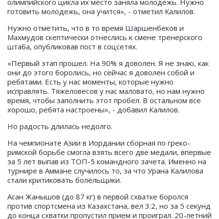
олимпийского цикла их место заняла молодежь. Нужно
готовить молодежь, она учится», - отметил Калилов.
Нужно отметить, что в то время Шаршенбеков и
Махмудов скептически отнеслись к смене тренерского
штаба, опубликовав пост в соцсетях.
«Первый этап прошел. На 90% я доволен. Я не знаю, как
они до этого боролись, но сейчас я доволен собой и
ребятами. Есть у нас моменты, которые нужно
исправлять. Тяжеловесов у нас маловато, но нам нужно
время, чтобы заполнить этот пробел. В остальном все
хорошо, ребята настроены», - добавил Калилов.
Но радость длилась недолго.
На чемпионате Азии в Иордании сборная по греко-
римской борьбе смогла взять всего две медали, впервые
за 5 лет выпав из ТОП-5 командного зачета. Именно на
турнире в Аммане случилось то, за что Урана Калилова
стали критиковать болельщики.
Асан Жанышов (до 87 кг) в первой схватке боролся
против спортсмена из Казахстана, вел 3:2, но за 5 секунд
до конца схватки пропустил прием и проиграл. 20-летний