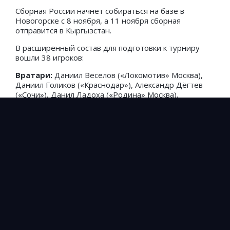
Сборная России начнет собираться на базе в
Новогорске с 8 ноября, а 11 ноября сборная
отправится в Кыргызстан.
В расширенный состав для подготовки к турниру
вошли 38 игроков:
Вратари:
Даниил Веселов («Локомотив» Москва),
Даниил Голиков («Краснодар»), Александр Дёгтев
(«Сочи»), Данил Ладоха («Родина» Москва).
Защитники:
Джамалутдин Абдулкадыров, Матвей
Лукин, Михаил Рядно (все — ЦСКА Москва), Никита
Лобов, Илья Рожков (оба – «Рубин» Казань), Никита
Бабакин, Александр Тарасов (оба – «Ростов» Ростов-
на-Дону), Юрий Коледин, Ярослав Крашевский (оба
– «Пари НН» Нижний Новгород), Станислав
Бессмертный («Родина» Москва), Илья Кирш
(«Черноморец» Новороссийск), Даниил Плотников
(«Химик» Дзержинск), Вадим Чурилов («Торпедо»
Москва).
Полузащитники:
Ульви Бабаев, Виктор Окишор
(оба – «Динамо» Москва), Игорь Дмитриев, Даниил