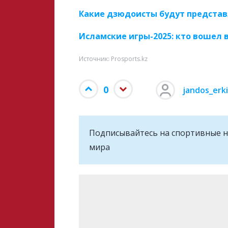
Какие дзюдоисты будут представ
Исламские игры-2025: кто вошел 
Источник: Prosports.kz
0
jandos_erk
Подписывайтесь на cпортивные н
мира