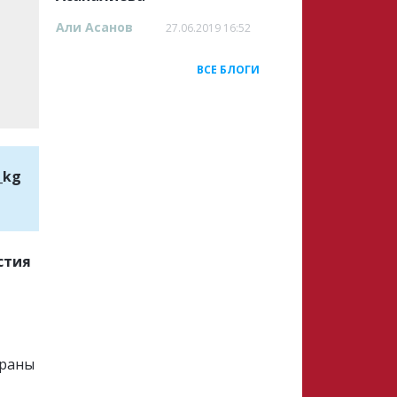
Али Асанов
27.06.2019 16:52
ВСЕ БЛОГИ
_kg
стия
граны