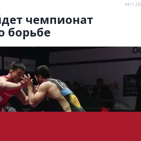
04.11.20
йдет чемпионат
о борьбе