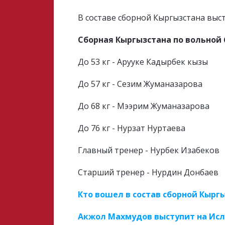
В составе сборной Кыргызстана выс
Сборная Кыргызстана по вольной
До 53 кг - Арууке Кадырбек кызы
До 57 кг - Сезим Жуманазарова
До 68 кг - Мээрим Жуманазарова
До 76 кг - Нурзат Нуртаева
Главный тренер - Нурбек Изабеков
Старший тренер - Нурдин Донбаев
Кто вошел в состав сборной Кырг
Акжол Махмудов выступит на Исл