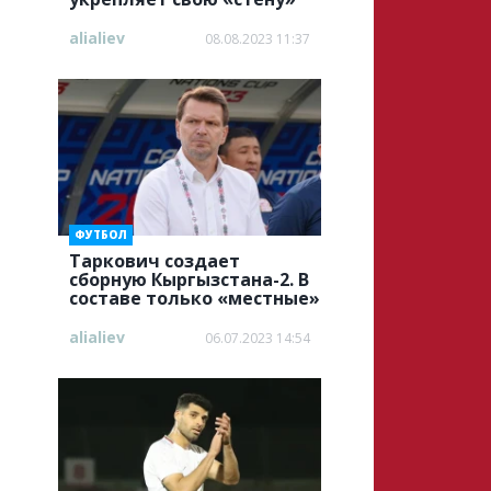
alialiev
08.08.2023 11:37
ФУТБОЛ
Таркович создает
сборную Кыргызстана-2. В
составе только «местные»
alialiev
06.07.2023 14:54