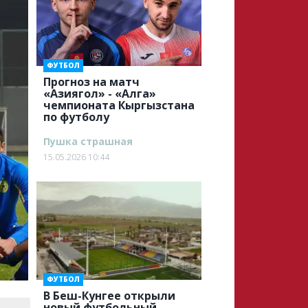
ФУТБОЛ
Прогноз на матч
«Азиягол» - «Алга»
чемпионата Кыргызстана
по футболу
Пушка страшная
15.05.2026 10:44
ФУТБОЛ
В Беш-Кунгее открыли
новый футбольный