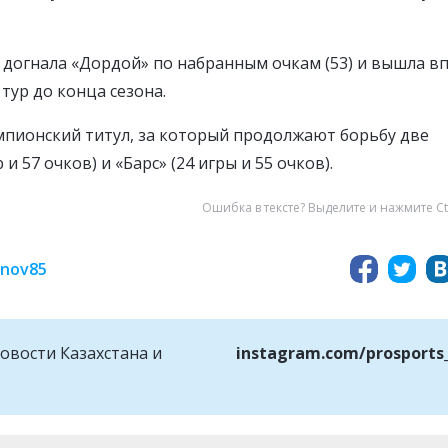
 догнала «Дордой» по набранным очкам (53) и вышла в
тур до конца сезона.
мпионский титул, за который продолжают борьбу две
 57 очков) и «Барс» (24 игры и 55 очков).
Ошибка в тексте? Выделите и нажмите Ct
inov85
овости Казахстана и
instagram.com/prosports