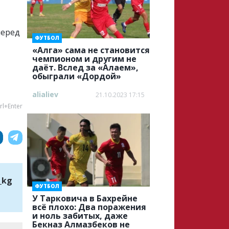
перед
ФУТБОЛ
«Алга» cама не становится
чемпионом и другим не
даёт. Вслед за «Алаем»,
обыграли «Дордой»
alialiev
21.10.2023 17:15
rl+Enter
_kg
ФУТБОЛ
У Тарковича в Бахрейне
всё плохо: Два поражения
и ноль забитых, даже
Бекназ Алмазбеков не