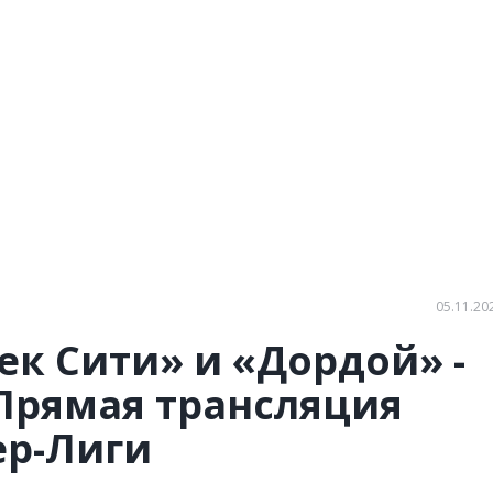
05.11.20
ек Сити» и «Дордой» -
Прямая трансляция
ер-Лиги