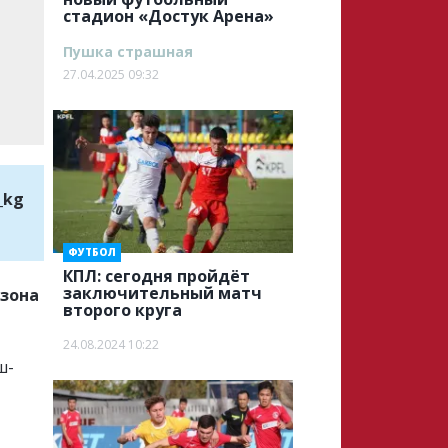
стадион «Достук Арена»
Пушка страшная
27.04.2025 09:32
_kg
ФУТБОЛ
КПЛ: сегодня пройдёт
заключительный матч
езона
второго круга
24.08.2024 10:22
ш-
е