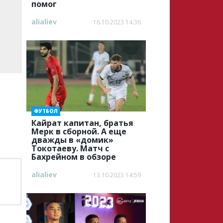
помог
alialiev
16.10.2023 14:36
ФУТБОЛ
Кайрат капитан, братья
Мерк в сборной. А еще
дважды в «домик»
Токотаеву. Матч с
Бахрейном в обзоре
alialiev
13.10.2023 14:59