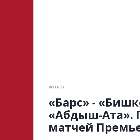
ФУТБОЛ
«Барс» - «Бишк
«Абдыш-Ата». 
матчей Премь