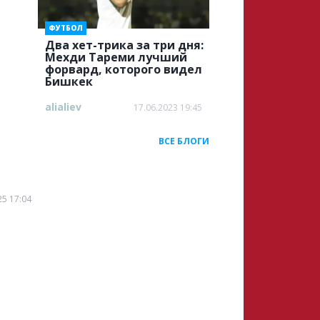
ФУТБОЛ
Два хет-трика за три дня:
Мехди Тареми лучший
форвард, которого видел
Бишкек
alialiev
17.06.2023 19:45
ВСЕ БЛОГИ
25 17:04