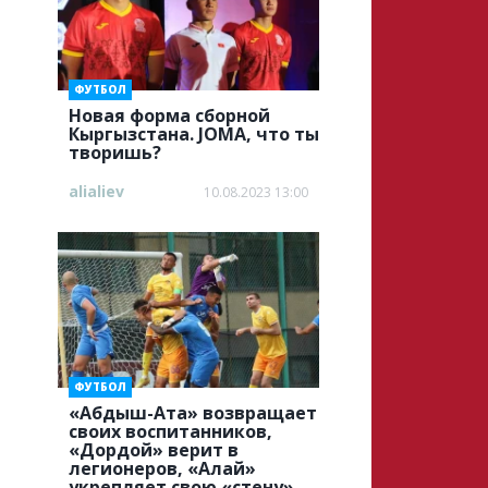
ФУТБОЛ
Новая форма сборной
Кыргызстана. JOMA, что ты
творишь?
alialiev
10.08.2023 13:00
ФУТБОЛ
«Абдыш-Ата» возвращает
своих воспитанников,
«Дордой» верит в
легионеров, «Алай»
укрепляет свою «стену»