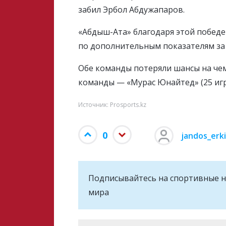
забил Эрбол Абдужапаров.
«Абдыш-Ата» благодаря этой победе
по дополнительным показателям за 
Обе команды потеряли шансы на че
команды — «Мурас Юнайтед» (25 игр и
Источник: Prosports.kz
0
jandos_erk
Подписывайтесь на cпортивные н
мира