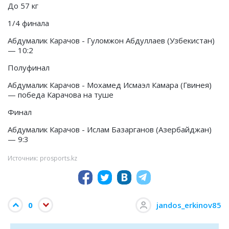
До 57 кг
1/4 финала
Абдумалик Карачов - Гуломжон Абдуллаев (Узбекистан)
— 10:2
Полуфинал
Абдумалик Карачов - Мохамед Исмаэл Камара (Гвинея)
— победа Карачова на туше
Финал
Абдумалик Карачов - Ислам Базарганов (Азербайджан)
— 9:3
Источник: prosports.kz
0
jandos_erkinov85