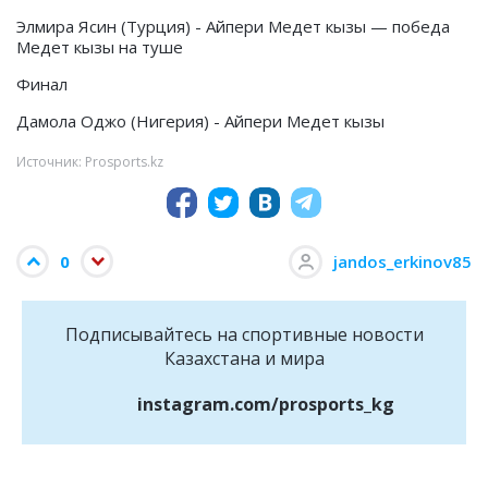
Элмира Ясин (Турция) - Айпери Медет кызы — победа
Медет кызы на туше
Финал
Дамола Оджо (Нигерия) - Айпери Медет кызы
Источник: Prosports.kz
0
jandos_erkinov85
Подписывайтесь на cпортивные новости
Казахстана и мира
instagram.com/prosports_kg