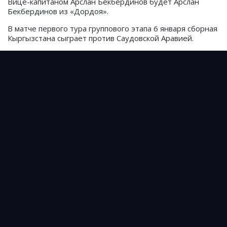
Вице-капитаном Арслан Бекбердинов будет Арслан
Бекбердинов из «Дордоя».
В матче первого тура группового этапа 6 января сборная
Кыргызстана сыграет против Саудовской Аравией.
Обзор матча Кыргызстан - Саудовская Аравия на
Кубке Азии U23. ВИДЕО
Триллером на последних минутах завершился
стартовый матч Кыргызстана на Кубке Азии U23
Стали известны подробности отмены матча
между сборными Кыргызстана и Китая
Источник: Prosports.kz
0
jandos_erkinov85
Подписывайтесь на cпортивные новости