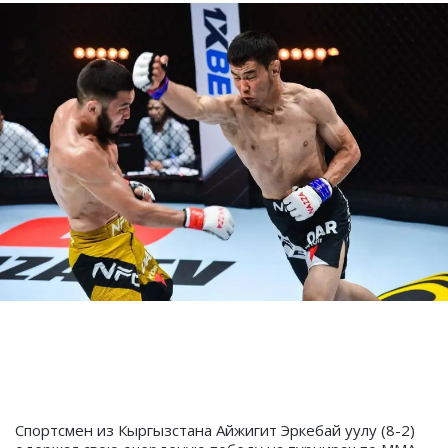
Спортсмен из Кыргызстана Айжигит Эркебай уулу (8-2)