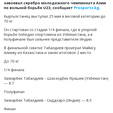
завоевал серебро молодежного чемпионата Азии
по вольной борьбе U23, сообщает
Prosports.kg
.
Кыргызстанец выступал 25 мая в весовой категории до
70 кг.
Он стартовал со стадии 1/4 финала, где в упорной
борьбе победил спортсмена из Узбекистана, а в
полуфинале был сильнее представителя Индии.
В финальной схватке Табалдиев проиграл Майису
Алиеву из Казахстана и занял итоговое 2 место.
До 70 кг
1/4 финала
Залкарбек Табалдиев - Шахзодбек Ярашев (Узбекистан)
— 8:7
Полуфинал
Залкарбек Табалдиев - Сиддхарз (Индия) — 8:5
Финал