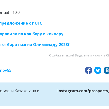
ния) - 10:0
предложение от UFC
правила по кок бору и кокпару
т отбираться на Олимпиаду-2028?
Ошибка в тексте? Выделите и нажмите Ct
inov85
овости Казахстана и
instagram.com/prosports