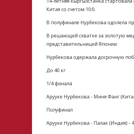
14-летняя кыргызстанка стартовала 
Китая со счетом 10:0.
В полуфинале Нурбекова одолела п
В решающей схватке за золотую мед
представительницей Японии.
Нурбекова одержала досрочную побед
До 40 кг
1/4 финала
Арууке Нурбекова - Миня Фанг (Китай
Полуфинал
Арууке Нурбекова - Палак (Индия) - 4