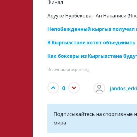
Финал
Арууке Нурбекова - Ан Наканиси (Япо
Непобежденный кыргыз получил 
В Кыргызстане хотят объединить 
Как боксеры из Кыргызстана буду
Источник: prosports.kg
0
jandos_erk
Подписывайтесь на cпортивные н
мира