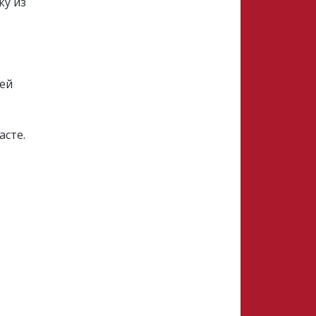
ку из
ней
асте.