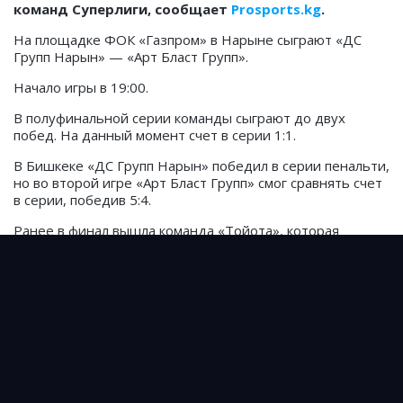
команд Суперлиги, сообщает
Prosports.kg
.
На площадке ФОК «Газпром» в Нарыне сыграют «
ДС
Групп Нарын» — «Арт Бласт Групп».
Начало игры в
19:00.
В полуфинальной серии команды сыграют до двух
побед. На данный момент счет в серии 1:1.
В Бишкеке
«ДС Групп Нарын» победил в серии пенальти,
но во второй игре «Арт Бласт Групп» смог сравнять счет
в серии, победив 5:4.
Ранее в финал вышла команда «Тойота», которая
дважды обыграла «Достук» - 7:3 и 12:7.