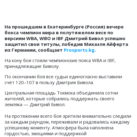
На прошедшем в Екатеринбурге (Россия) вечере
бокса чемпион мира в полутяжелом весе по
версиям WBA, WBO и IBF Дмитрий Бивол успешно
защитил свои титулы, победив Михаэля Айферта
из Германии, сообщает
Prosports.kg
.
На кону боя стояли чемпионские пояса WBA и IBF,
принадлежащие Биволу.
По окончании боя все судьи единогласно выставили
счёт 120–107 в пользу Дмитрия Бивола.
Центральная площадь Токмока объединила сотни
жителей, которые собрались поддержать своего
земляка — Дмитрий Бивол.
На протяжении всего боя зрители внимательно следили
за каждым раундом, переживали и радовались каждому
успешному моменту. Атмосфера была наполнена
гордостью, эмоциями и поддержкой