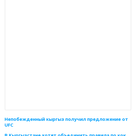
Непобежденный кыргыз получил предложение от
UFC
В Кыргызстане хотят объединить правила по кок