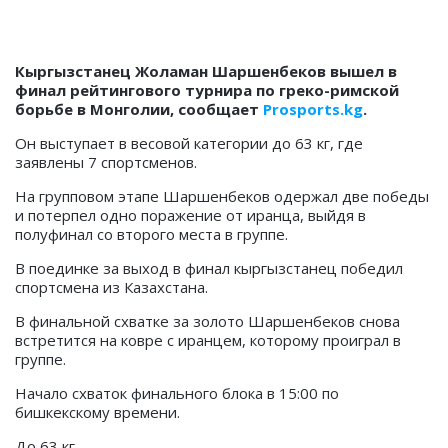
Кыргызстанец Жоламан Шаршенбеков вышел в
финал рейтингового турнира по греко-римской
борьбе в Монголии, сообщает
Prosports.kg
.
Он выступает в весовой категории до 63 кг, где
заявлены 7 спортсменов.
На групповом этапе Шаршенбеков одержал две победы
и потерпел одно поражение от иранца, выйдя в
полуфинал со второго места в группе.
В поединке за выход в финал кыргызстанец победил
спортсмена из Казахстана.
В финальной схватке за золото Шаршенбеков снова
встретится на ковре с иранцем, которому проиграл в
группе.
Начало схваток финального блока в 15:00 по
бишкекскому времени.
До 63 кг