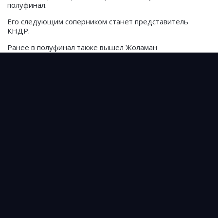
полуфинал.
Его следующим соперником станет представитель
КНДР.
Ранее в полуфинал также вышел Жоламан
Шаршенбеков.
До 60 кг
1/4 финала
Акыл Сулайманов - Баоиньцзия (Китай) — 5:5
Полуфинал
Ро Ю Чхоль (КНДР) - Акыл Сулайманов
Непобежденный кыргыз получил предложение от
UFC
В Кыргызстане хотят объединить правила по кок
бору и кокпару
Как боксеры из Кыргызстана будут отбираться на
Олимпиаду-2028?