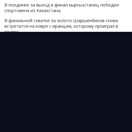
В поединке за выход в финал кыргызстанец победил
спортсмена из Казахстана.
В финальной схватке за золото Шаршенбеков снова
встретится на ковре с иранцем, которому проиграл в
группе.
Начало схваток финального блока в 15:00 по
бишкекскому времени.
До 63 кг
Первый раунд
Жоламан Шаршенбеков - Эрфан Бехнам Джаркани
(Иран) — 1:1, победа Шаршенбекова
Второй раунд
Жоламан Шаршенбеков - Санни Кумар (Индия) — 5:1
Третий раунд
Жоламан Шаршенбеков - Мохаммад Мехди Аббас
Кешткар (Иран) — 1:10