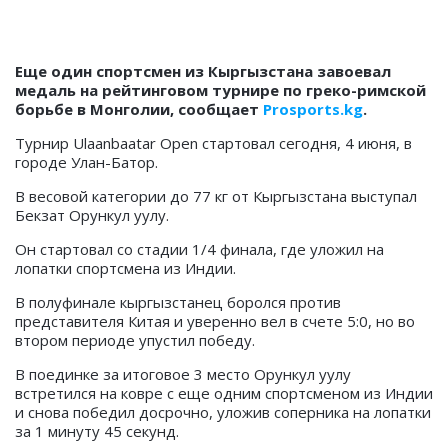
Еще один спортсмен из Кыргызстана завоевал
медаль на рейтинговом турнире по греко-римской
борьбе в Монголии, сообщает
Prosports.kg
.
Турнир Ulaanbaatar Open стартовал сегодня, 4 июня, в
городе Улан-Батор.
В весовой категории до 77 кг от Кыргызстана выступал
Бекзат Орункул уулу.
Он стартовал со стадии 1/4 финала, где уложил на
лопатки спортсмена из Индии.
В полуфинале кыргызстанец боролся против
представителя Китая и уверенно вел в счете 5:0, но во
втором периоде упустил победу.
В поединке за итоговое 3 место Орункул уулу
встретился на ковре с еще одним спортсменом из Индии
и снова победил досрочно, уложив соперника на лопатки
за 1 минуту 45 секунд.