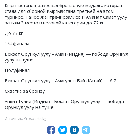
Кыргызстанец завоевал бронзовую медаль, которая
стала для сборной Кыргызстана третьей на этом
турнире. Ранее Жантөрө Мирзалиев и Аманат Самат уулу
заняли 3 место в весовой категории до 72 кг.
До 77 кг
1/4 финала
Бекзат Орункул уулу - Аман (Индия) — победа Орункул
уулу на туше
Полуфинал
Бекзат Орункул уулу - Амугулен Бай (Китай) — 6:7
Схватка за бронзу
Анкит Гулия (Индия) - Бекзат Орункул уулу — победа
Орункул уулу на туше
Источник: Prosports.kg