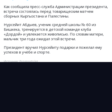
Как сообщила пресс-служба Администрации президента,
встреча состоялась перед товарищеским матчем
сборных Кыргызстана и Палестины.
Нурсейит Абдыев, ученик средней школы № 60 из
Бишкека, тренируется в детской команде клуба
«Дордой» и увлекается живописью. По словам матери,
мальчик три года ожидал этой встречи.
Президент вручил Нурсейиту подарки и пожелал ему
успехов в учёбе и спорте.
Источник: Prosports.kg
0
jandos_erkinov85
Подписывайтесь на cпортивные новости
Казахстана и мира