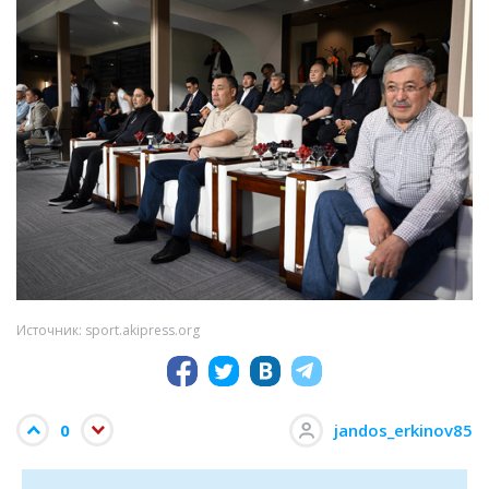
Источник: sport.akipress.org
0
jandos_erkinov85