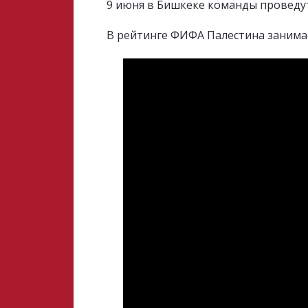
9 июня в Бишкеке команды проведут 
В рейтинге ФИФА Палестина занимае