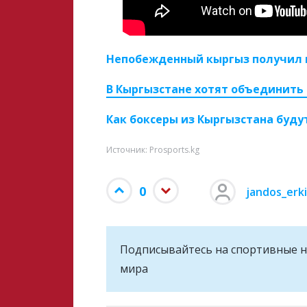
Непобежденный кыргыз получил 
В Кыргызстане хотят объединить 
Как боксеры из Кыргызстана буду
Источник: Prosports.kg
0
jandos_erk
Подписывайтесь на cпортивные н
мира