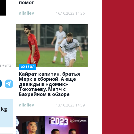
помог
alialiev
16.10.2023 14:36
rl+Enter
ФУТБОЛ
Кайрат капитан, братья
Мерк в сборной. А еще
дважды в «домик»
Токотаеву. Матч с
Бахрейном в обзоре
alialiev
13.10.2023 14:59
_kg