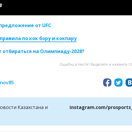
предложение от UFC
правила по кок бору и кокпару
т отбираться на Олимпиаду-2028?
Ошибка в тексте? Выделите и нажмите Ct
inov85
овости Казахстана и
instagram.com/prosports