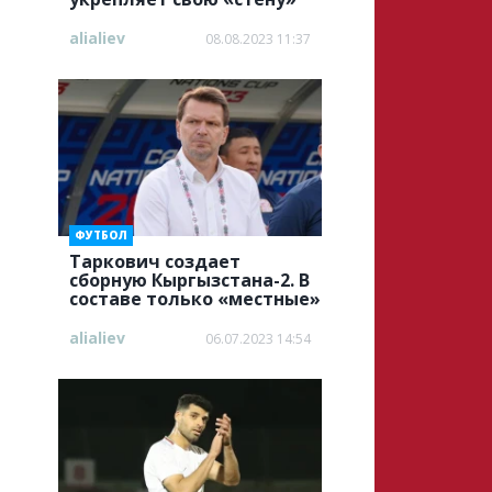
alialiev
08.08.2023 11:37
ФУТБОЛ
Таркович создает
сборную Кыргызстана-2. В
составе только «местные»
alialiev
06.07.2023 14:54