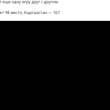
еще одну игру друг с другом.
т 98 место, Кыргызстан — 107.