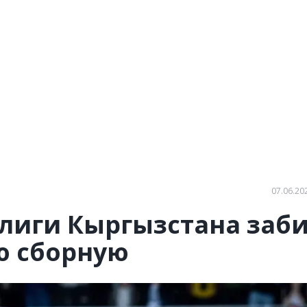
07.06.20
лиги Кыргызстана заб
ю сборную