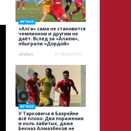
ФУТБОЛ
«Алга» cама не становится
чемпионом и другим не
даёт. Вслед за «Алаем»,
обыграли «Дордой»
alialiev
21.10.2023 17:15
ФУТБОЛ
У Тарковича в Бахрейне
всё плохо: Два поражения
и ноль забитых, даже
Бекназ Алмазбеков не