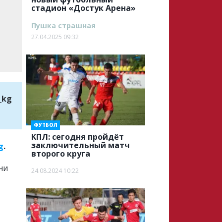
стадион «Достук Арена»
Пушка страшная
27.04.2025 09:32
_kg
ФУТБОЛ
КПЛ: сегодня пройдёт
заключительный матч
g
.
второго круга
ни
24.08.2024 10:22