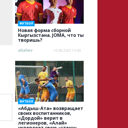
ФУТБОЛ
Новая форма сборной
Кыргызстана. JOMA, что ты
творишь?
alialiev
10.08.2023 13:00
ФУТБОЛ
«Абдыш-Ата» возвращает
своих воспитанников,
«Дордой» верит в
легионеров, «Алай»
укрепляет свою «стену»