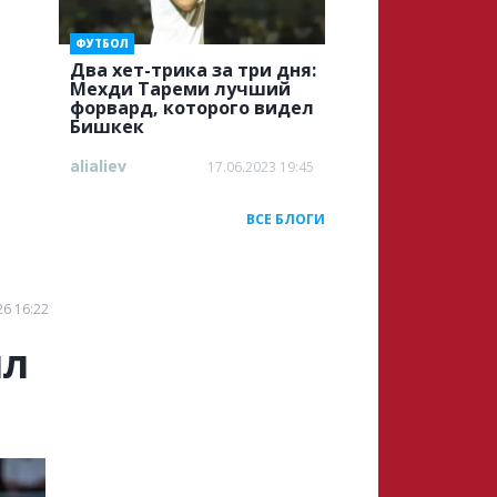
ФУТБОЛ
Два хет-трика за три дня:
Мехди Тареми лучший
форвард, которого видел
Бишкек
alialiev
17.06.2023 19:45
ВСЕ БЛОГИ
26 16:22
ил